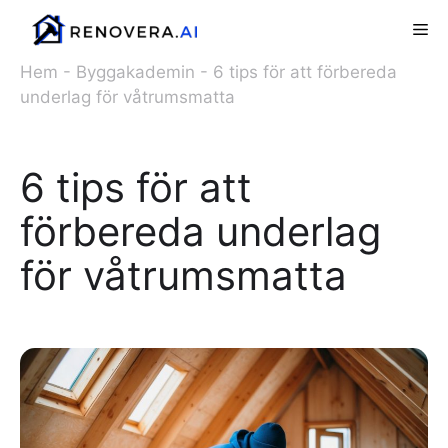
Hoppa
Me
till
innehåll
Hem
-
Byggakademin
-
6 tips för att förbereda
underlag för våtrumsmatta
6 tips för att
förbereda underlag
för våtrumsmatta