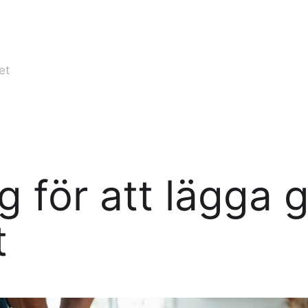
et
g för att lägga g
t