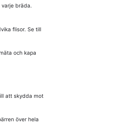
 varje bräda.
ka flisor. Se till
 mäta och kapa
till att skydda mot
pärren över hela