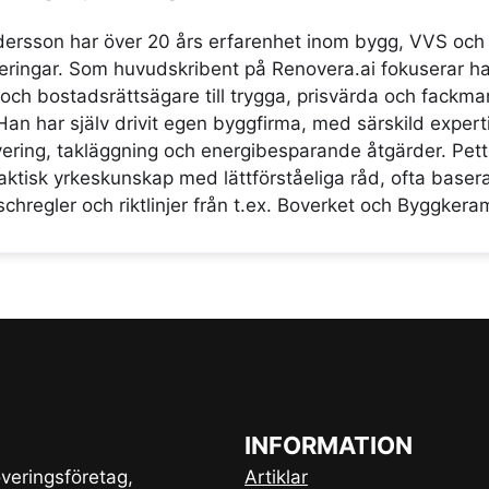
dersson har över 20 års erfarenhet inom bygg, VVS och
ringar. Som huvudskribent på Renovera.ai fokuserar ha
 och bostadsrättsägare till trygga, prisvärda och fack
Han har själv drivit egen byggfirma, med särskild expert
ring, takläggning och energibesparande åtgärder. Pette
aktisk yrkeskunskap med lättförståeliga råd, ofta baser
chregler och riktlinjer från t.ex. Boverket och Byggkera
INFORMATION
veringsföretag,
Artiklar