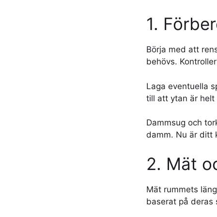
1. Förbe
Börja med att ren
behövs. Kontroller
Laga eventuella sp
till att ytan är hel
Dammsug och torka 
damm. Nu är ditt 
2. Mät o
Mät rummets läng
baserat på deras st