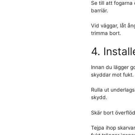
Se till att fogarn
barriär.
Vid väggar, låt å
trimma bort.
4. Instal
Innan du lägger g
skyddar mot fukt.
Rulla ut underlags
skydd.
Skär bort överflöd
Tejpa ihop skarvar