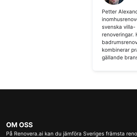
Petter Alexan
inomhusrenove
svenska villa-
renoveringar. 
badrumsrenove
kombinerar pr
gällande brans
OM OSS
På Renovera.ai kan du jämföra Sveriges främsta reno