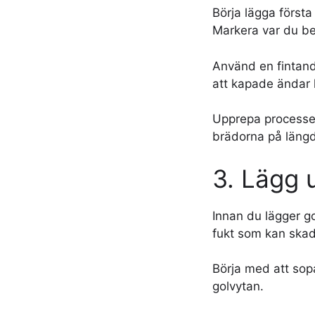
Börja lägga första
Markera var du b
Använd en fintanda
att kapade ändar 
Upprepa processen
brädorna på längd
3. Lägg 
Innan du lägger go
fukt som kan skada
Börja med att sop
golvytan.