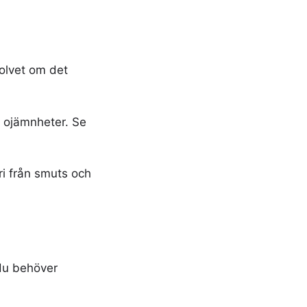
olvet om det
t ojämnheter. Se
ri från smuts och
du behöver