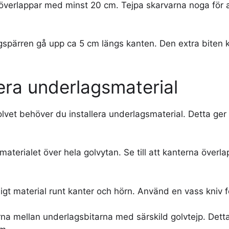
a överlappar med minst 20 cm. Tejpa skarvarna noga för 
ngspärren gå upp ca 5 cm längs kanten. Den extra biten
lera underlagsmaterial
olvet behöver du installera underlagsmaterial. Detta ger
materialet över hela golvytan. Se till att kanterna överlap
igt material runt kanter och hörn. Använd en vass kniv fö
na mellan underlagsbitarna med särskild golvtejp. Detta