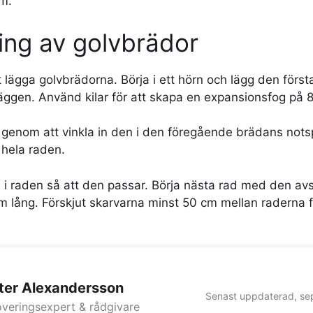
om.
ring av golvbrädor
t lägga golvbrädorna. Börja i ett hörn och lägg den för
äggen. Använd kilar för att skapa en expansionsfog på
genom att vinkla in den i den föregående brädans notsp
hela raden.
 i raden så att den passar. Börja nästa rad med den a
m lång. Förskjut skarvarna minst 50 cm mellan raderna fö
ter Alexandersson
Senast uppdaterad, se
veringsexpert & rådgivare