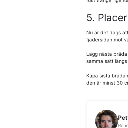
fukt tränger igen
5. Place
Nu är det dags at
fjädersidan mot v
Lägg nästa bräda 
samma sätt längs 
Kapa sista brädan
den är minst 30 c
Pet
Reno