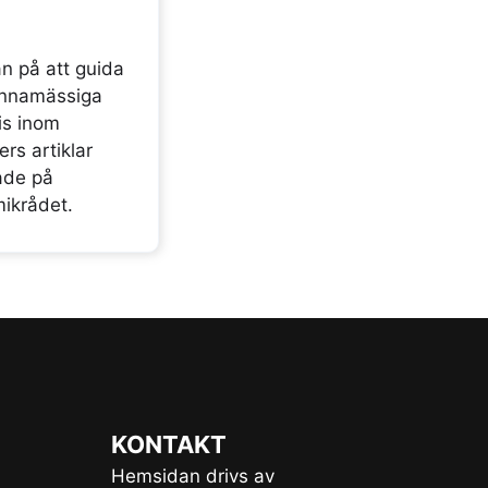
n på att guida
mannamässiga
is inom
rs artiklar
ade på
mikrådet.
KONTAKT
Hemsidan drivs av