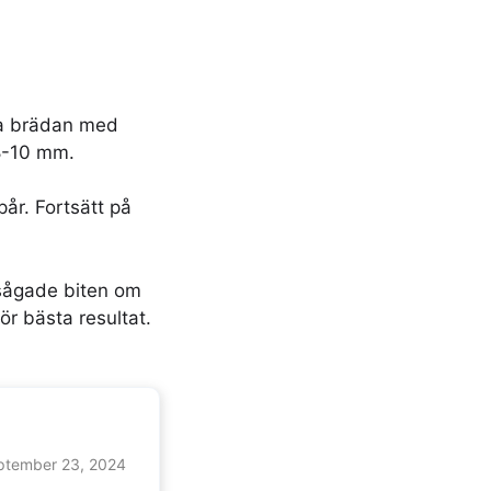
sta brädan med
 8-10 mm.
år. Fortsätt på
vsågade biten om
r bästa resultat.
ptember 23, 2024