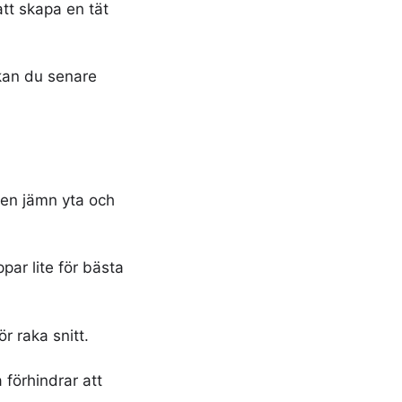
att skapa en tät
 kan du senare
 en jämn yta och
par lite för bästa
r raka snitt.
 förhindrar att