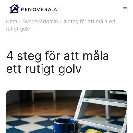
Hoppa
Me
till
innehåll
Hem
-
Byggakademin
-
4 steg för att måla ett
rutigt golv
4 steg för att måla
ett rutigt golv