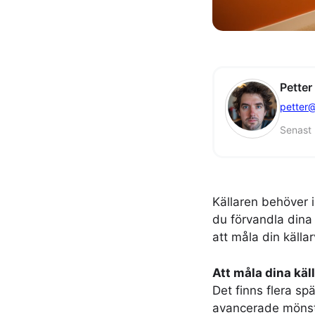
Petter
petter@
Senast
Källaren behöver i
du förvandla dina 
att måla din käll
Att måla dina kä
Det finns flera sp
avancerade mönster