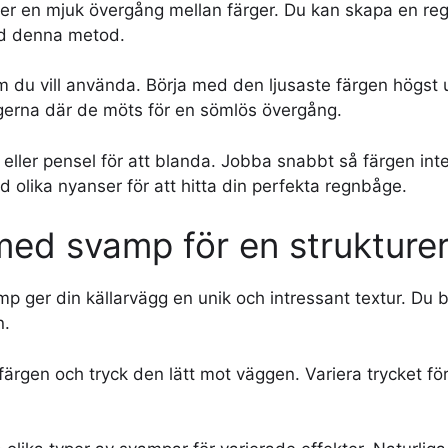
r en mjuk övergång mellan färger. Du kan skapa en re
ed denna metod.
om du vill använda. Börja med den ljusaste färgen högst
gerna där de möts för en sömlös övergång.
ller pensel för att blanda. Jobba snabbt så färgen inte
 olika nyanser för att hitta din perfekta regnbåge.
med svamp för en strukture
p ger din källarvägg en unik och intressant textur. Du
n.
rgen och tryck den lätt mot väggen. Variera trycket för