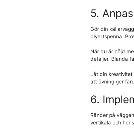
5. Anpas
Gör din källarväg
blyertspenna. Pro
När du är nöjd me
detaljer. Blanda fä
Låt din kreativite
att övning ger fär
6. Imple
Ränder på väggen 
vertikala och hori