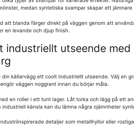
 olika typer av svampar för varierade effekter. Naturli
mönster, medan syntetiska svampar skapar ett jämnare r
 att blanda färger direkt på väggen genom att använda
r en levande och djup finish.
t industriellt utseende med
rg
din källarvägg ett coolt industriellt utseende. Välj en 
 Rengör väggen noggrant innan du börjar måla.
ed en roller i ett tunt lager. Låt torka och lägg på ett a
a industriell känsla kan du lämna några ojämnheter synli
dustriinspirerade detaljer som metallhyllor eller rostiga 