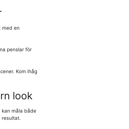
r
tt med en
na penslar för
rscener. Kom ihåg
rn look
Du kan måla både
 resultat.