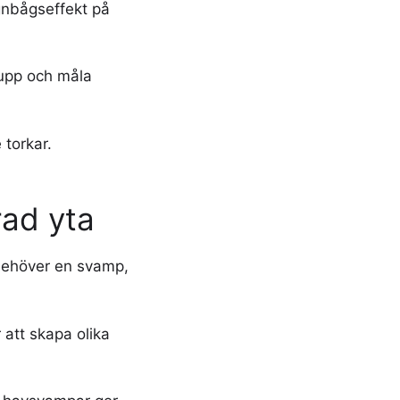
gnbågseffekt på
 upp och måla
 torkar.
rad yta
 behöver en svamp,
 att skapa olika