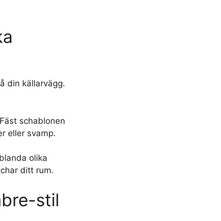
ka
 din källarvägg.
. Fäst schablonen
r eller svamp.
blanda olika
char ditt rum.
re-stil