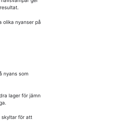
ga havsvampar ger
esultat.
 olika nyanser på
grå nyans som
ndra lager för jämn
ga.
skyltar för att