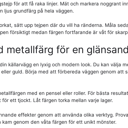
ejp för att få raka linjer. Mät och markera noggrant in
n ljus grundfärg på hela väggen.
orkat, sätt upp tejpen där du vill ha ränderna. Måla s
jpen försiktigt medan färgen fortfarande är våt för skarp
d metallfärg för en glänsand
din källarvägg en lyxig och modern look. Du kan välja m
r eller guld. Börja med att förbereda väggen genom att s
tallfärgen med en pensel eller roller. För bästa resultat
t för ett tjockt. Låt färgen torka mellan varje lager.
nande effekter genom att använda olika verktyg. Prova
n kam genom den våta färgen för ett unikt mönster.