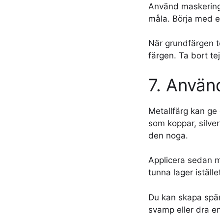
Använd maskeringst
måla. Börja med e
När grundfärgen t
färgen. Ta bort te
7. Använ
Metallfärg kan ge 
som koppar, silve
den noga.
Applicera sedan me
tunna lager iställe
Du kan skapa spän
svamp eller dra e