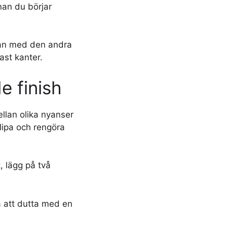
nan du börjar
edan med den andra
ast kanter.
e finish
ellan olika nyanser
lipa och rengöra
, lägg på två
 att dutta med en