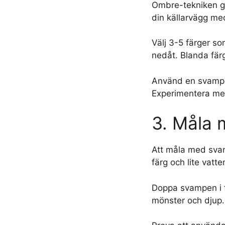
Ombre-tekniken ge
din källarvägg m
Välj 3-5 färger s
nedåt. Blanda fär
Använd en svamp e
Experimentera med
3. Måla 
Att måla med svam
färg och lite vatte
Doppa svampen i fä
mönster och djup.