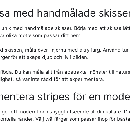
sa med handmålade skisse
g unik med handmålade skisser. Börja med att skissa lä
va olika motiv som passar ditt hem.
d skissen, måla över linjerna med akrylfärg. Använd tun
rger för att skapa djup och liv i bilden.
t flöda. Du kan måla allt från abstrakta mönster till natu
dighet, så var inte rädd för att experimentera.
mentera stripes för en mode
ger ett modernt och snyggt utseende till din källare. 
sontella ränder. Välj två färger som passar ihop för bästa