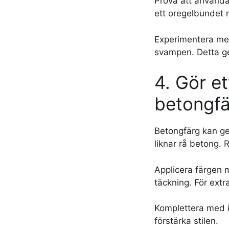
Prova att använda
ett oregelbundet 
Experimentera med
svampen. Detta ge
4. Gör et
betongfä
Betongfärg kan ge 
liknar rå betong.
Applicera färgen m
täckning. För extr
Komplettera med in
förstärka stilen.