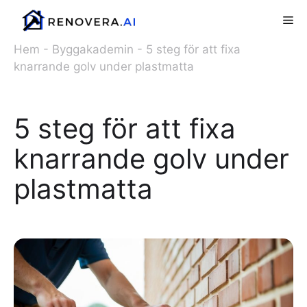
Hoppa
Me
till
innehåll
Hem
-
Byggakademin
-
5 steg för att fixa
knarrande golv under plastmatta
5 steg för att fixa
knarrande golv under
plastmatta