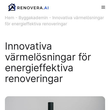
Hoppa
Me
till
innehåll
Hem
-
Byggakademin
-
Innovativa värmelösningar
för energieffektiva renoveringar
Innovativa
värmelösningar för
energieffektiva
renoveringar